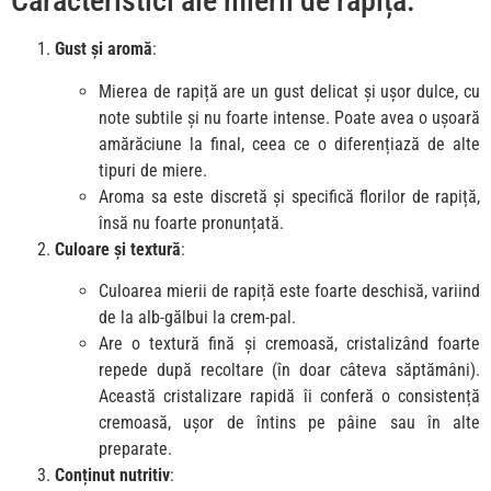
Caracteristici ale mierii de rapiță:
Gust și aromă
:
Mierea de rapiță are un gust delicat și ușor dulce, cu
note subtile și nu foarte intense. Poate avea o ușoară
amărăciune la final, ceea ce o diferențiază de alte
tipuri de miere.
Aroma sa este discretă și specifică florilor de rapiță,
însă nu foarte pronunțată.
Culoare și textură
:
Culoarea mierii de rapiță este foarte deschisă, variind
de la alb-gălbui la crem-pal.
Are o textură fină și cremoasă, cristalizând foarte
repede după recoltare (în doar câteva săptămâni).
Această cristalizare rapidă îi conferă o consistență
cremoasă, ușor de întins pe pâine sau în alte
preparate.
Conținut nutritiv
: