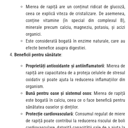
Mierea de rapiță are un conținut ridicat de glucoză,
ceea ce explică viteza de cristalizare. De asemenea,
conține vitamine (în special din complexul B),
minerale precum calciu, magneziu, potasiu, și acizi
organici.
Este considerată bogată în enzime naturale, care au
efecte benefice asupra digestiei.
Beneficii pentru sănătate
:
Proprietăți antioxidante și antiinflamatorii
: Mierea de
rapiță are capacitatea de a proteja celulele de stresul
oxidativ și poate ajuta la reducerea inflamațiilor din
organism.
Bună pentru oase și sistemul osos
: Mierea de rapiță
este bogată în calciu, ceea ce o face benefică pentru
sănătatea oaselor și dinților.
Protecție cardiovasculară
: Consumul regulat de miere
de rapiță poate contribui la reducerea riscului de boli
cardiovasculare, datorită capacității sale de a ajuta la