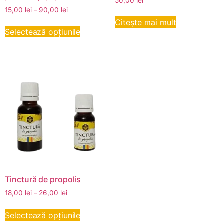
50,00
lei
15,00
lei
–
90,00
lei
Citește mai mult
Selectează opțiunile
Tinctură de propolis
18,00
lei
–
26,00
lei
Selectează opțiunile