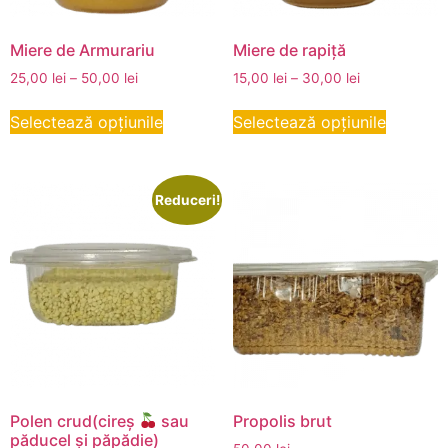
Miere de Armurariu
Miere de rapiță
25,00
lei
–
50,00
lei
15,00
lei
–
30,00
lei
Selectează opțiunile
Selectează opțiunile
Reduceri!
Polen crud(cireș
sau
Propolis brut
păducel și păpădie)