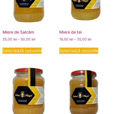
Miere de Salcâm
Miere de tei
25,00
lei
–
50,00
lei
18,00
lei
–
35,00
lei
Selectează opțiunile
Selectează opțiunile