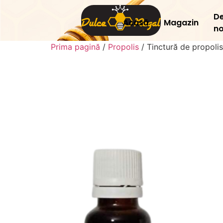
D
Acasă
Magazin
no
Prima pagină
/
Propolis
/ Tinctură de propolis