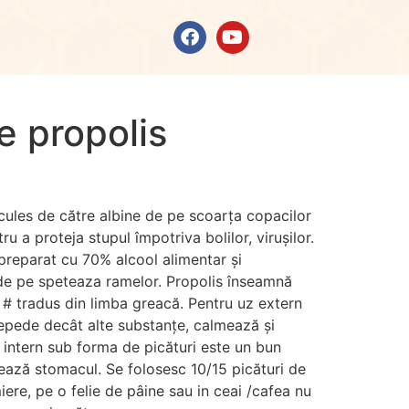
e propolis
cules de către albine de pe scoarța copacilor
u a proteja stupul împotriva bolilor, virușilor.
preparat cu 70% alcool alimentar și
de pe speteaza ramelor. Propolis înseamnă
e # tradus din limba greacă. Pentru uz extern
repede decât alte substanțe, calmează și
z intern sub forma de picături este un bun
ează stomacul. Se folosesc 10/15 picături de
ere, pe o felie de pâine sau in ceai /cafea nu