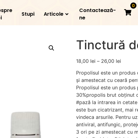
0
espre
Contactează-
Stupi
Articole
i
ne
Tinctură d
18,00
lei
–
26,00
lei
Propolisul este un produs 
și amestecat cu ceară pentr
Propolisul este un produs 
30%propolis brut obținut 
#pază la intrarea in cetat
este bun cicatrizant, mai 
vindeca arsurile. Pentru u
antiviral, antifungic,
protej
3 ori pe zi amestecat cu mi