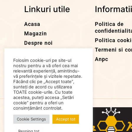
Linkuri utile
Informati
Acasa
Politica de
confidentialit
Magazin
Politica cook
Despre noi
Termeni si con
Stupi
Anpc
Folosim cookie-uri pe site-ul
Articole
nostru pentru a vă oferi cea mai
Contacteaza-ne
relevantă experiență, amintindu-
vă preferințele și vizitele repetate.
Făcând clic pe „Accept toate”,
sunteți de acord cu utilizarea
TOATE cookie-urile. Cu toate
acestea, puteți accesa „Setări
cookie” pentru a oferi un
consimțământ controlat.
Cookie Settings
Accept tot
Resping tot