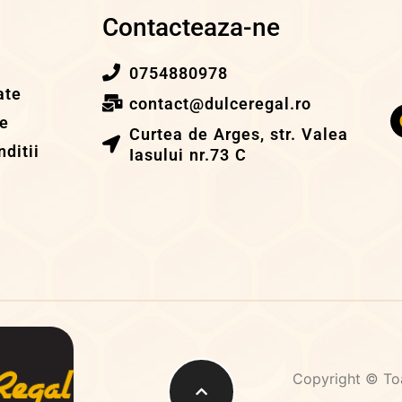
i
Contacteaza-ne
0754880978
ate
contact@dulceregal.ro
ie
Curtea de Arges, str. Valea
ditii
Iasului nr.73 C
Copyright © Toa