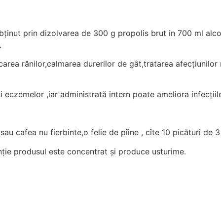
bținut prin dizolvarea de 300 g propolis brut in 700 ml alco
.
ecarea rănilor,calmarea durerilor de gât,tratarea afecțiunilor 
i eczemelor ,iar administrată intern poate ameliora infecțiile 
u cafea nu fierbinte,o felie de pîine , cîte 10 picături de 3 
enție produsul este concentrat și produce usturime.