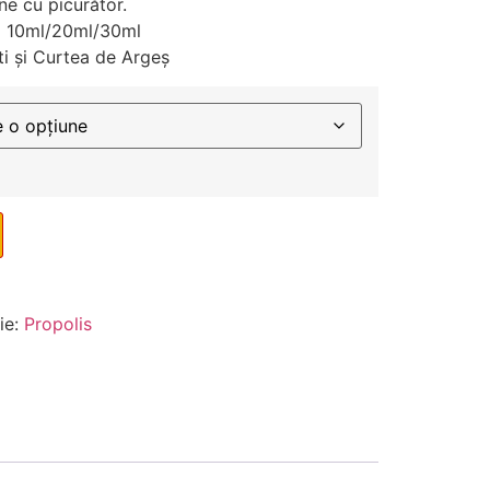
ine cu picurător.
 = 10ml/20ml/30ml
ti și Curtea de Argeș
ie:
Propolis